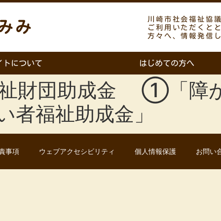
川崎市社会福祉協
みみ
ご利用いただくと
方々へ、情報発信
イトについて
はじめての方へ
ト福祉財団助成金 ①「障
い者福祉助成金」
責事項
ウェブアクセシビリティ
個人情報保護
お問い