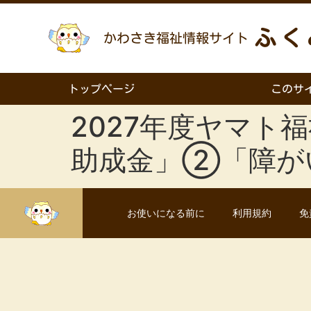
ふく
かわさき福祉情報サイト
トップページ
このサ
2027年度ヤマ
助成金」②「障が
お使いになる前に
利用規約
免