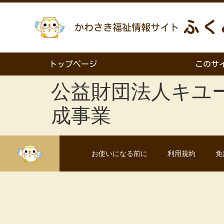
ふく
かわさき福祉情報サイト
トップページ
このサ
公益財団法人キユー
成事業
お使いになる前に
利用規約
免