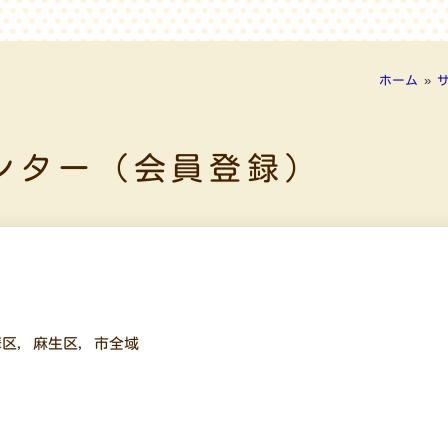
ホーム
»
ンター（会員登録）
摩区
,
麻生区
,
市全域