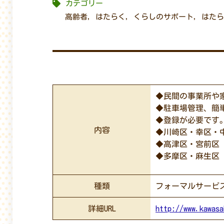
カテゴリー
高齢者
,
はたらく
,
くらしのサポート
,
はたら
◆民間の事業所や
◆駐車場管理、簡
◆登録が必要です
内容
◆川崎区・幸区・中原
◆高津区・宮前区（中
◆多摩区・麻生区（北
種類
フォーマルサービ
詳細URL
http://www.kawasa