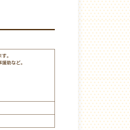
ます。
事援助など。