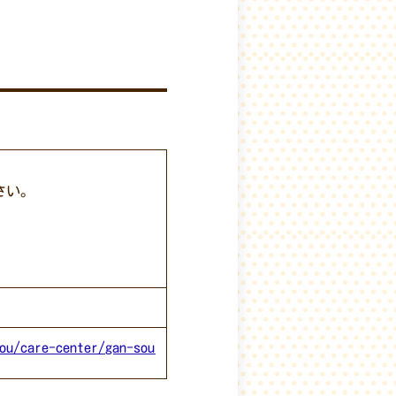
さい。
ou/care-center/gan-sou