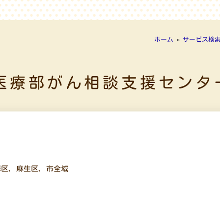
ホーム
»
サービス検
医療部がん相談支援センタ
摩区
,
麻生区
,
市全域