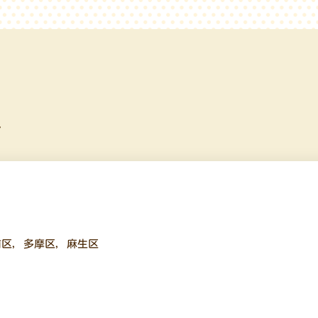
ミ
前区
,
多摩区
,
麻生区