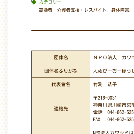
カテゴリー
高齢者
,
介護者支援・レスパイト
,
身体障害
,
団体名
ＮＰＯ法人 カワ
団体名ふりがな
えぬぴーおーほう
代表者名
竹渕 恭子
〒216-0031
神奈川県川崎市宮前区
連絡先
電話：044-862-525
FAX ：044-862-525
NPO法人カワセ