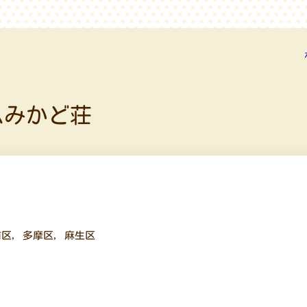
ムみかど荘
前区
,
多摩区
,
麻生区