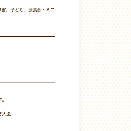
障害
,
子ども
,
会食会・ミニ
す。
き大会