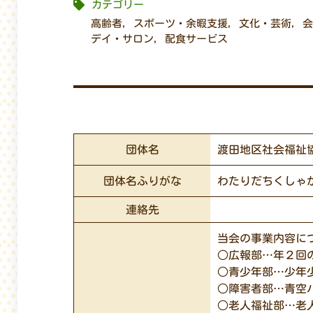
カテゴリー
高齢者
,
スポーツ・余暇支援
,
文化・芸術
,
会
デイ・サロン
,
配食サービス
団体名
渡田地区社会福祉
団体名ふりがな
わたりだちくしゃ
連絡先
当会の事業内容に
○広報部…年２回
○青少年部…少年
○障害者部…青空
○老人福祉部…老