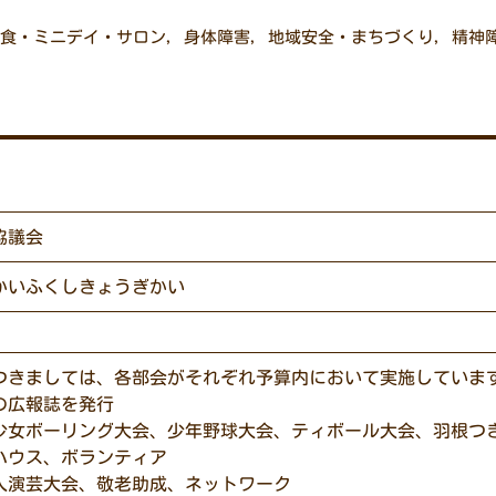
食・ミニデイ・サロン
,
身体障害
,
地域安全・まちづくり
,
精神
協議会
かいふくしきょうぎかい
つきましては、各部会がそれぞれ予算内において実施していま
の広報誌を発行
少女ボーリング大会、少年野球大会、ティボール大会、羽根つ
ハウス、ボランティア
人演芸大会、敬老助成、ネットワーク