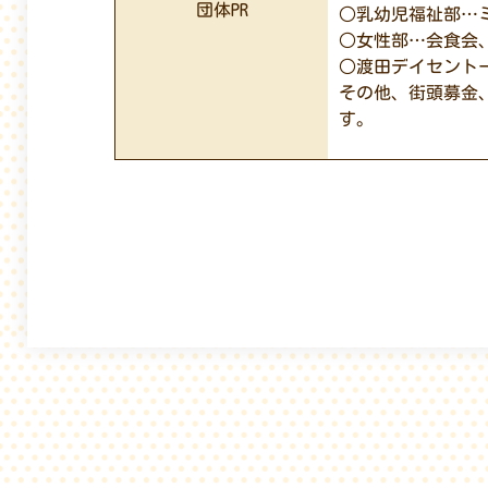
団体PR
○乳幼児福祉部…
○女性部…会食会
○渡田デイセント
その他、街頭募金
す。