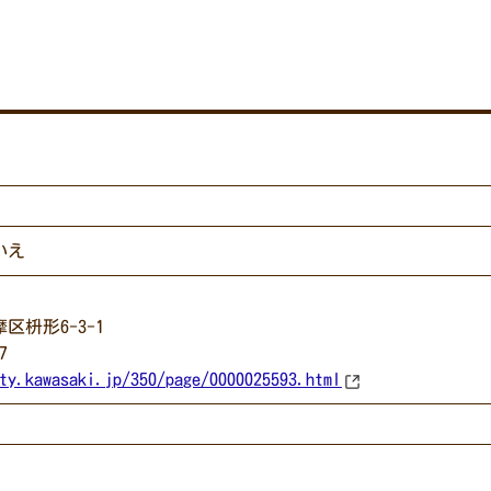
いえ
枡形6-3-1
7
ty.kawasaki.jp/350/page/0000025593.html