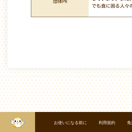
団体PR
でも食に困る人々
お使いになる前に
利用規約
免