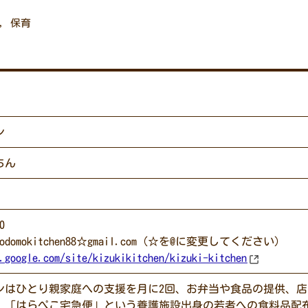
,
保育
ン
ちん
0
omokitchen88☆gmail.com（☆を@に変更してください）
.google.com/site/kizukikitchen/kizuki-kitchen
ンはひとり親家庭への支援を月に2回、お弁当や食品の提供、
、「はらぺこ宅急便」という養護施設出身の若者への食料品配