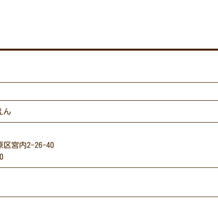
えん
宮内2-26-40
0