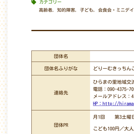
カテゴリー
高齢者
,
知的障害
,
子ども
,
会食会・ミニデイ
団体名
団体名ふりがな
どりーむきっちん
ひらまの里地域交
電話：090-4375-70
連絡先
メールアドレス：4722r
HP：
http://hirama
月1回 第3土曜日 
団体PR
こども100円／大人