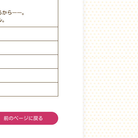
るから――。
ル。
前のページに戻る